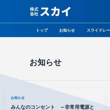
内
投
容
稿
を
の
ス
ペ
キ
ー
トップ
お知らせ
スライドレ
ッ
ジ
プ
送
り
お知らせ
お知らせ
みんなのコンセント ～非常用電源と