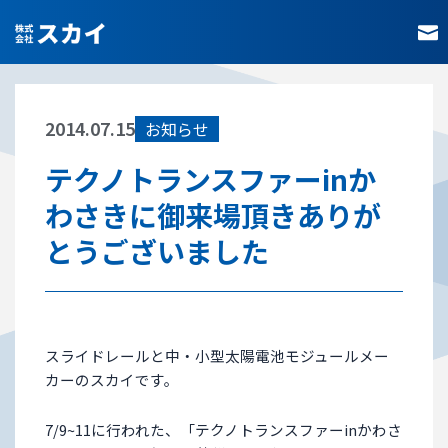
内
容
を
ス
キ
2014.07.15
お知らせ
ッ
プ
テクノトランスファーinか
わさきに御来場頂きありが
とうございました
スライドレールと中・小型太陽電池モジュールメー
カーのスカイです。
7/9~11に行われた、「テクノトランスファーinかわさ