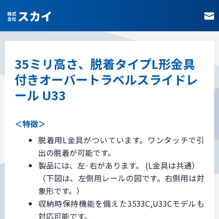
内
容
を
ス
キ
35ミリ高さ、脱着タイプL形金具
ッ
付きオーバートラベルスライドレ
プ
ール U33
＜特徴＞
脱着用L金具がついています。ワンタッチで引
出の脱着が可能です。
製品には、左·右があります。 (L金具は共通）
（下図は、左側用レールの図です。右側用は対
象形です。）
収納時保持機能を備えた3533C,U33Cモデルも
対応可能です。